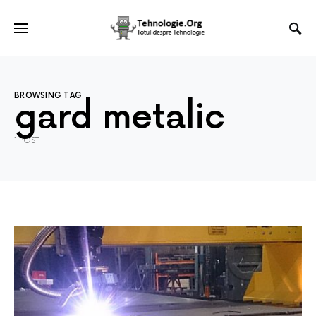
BROWSING TAG
gard metalic
1 POST