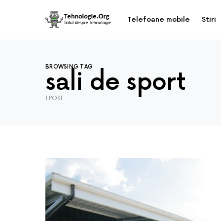
Telefoane mobile
Stiri
BROWSING TAG
sali de sport
1 POST