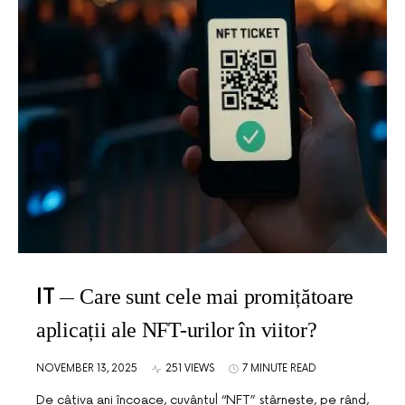
IT
Care sunt cele mai promițătoare
aplicații ale NFT-urilor în viitor?
NOVEMBER 13, 2025
251 VIEWS
7 MINUTE READ
De câțiva ani încoace, cuvântul “NFT” stârnește, pe rând,