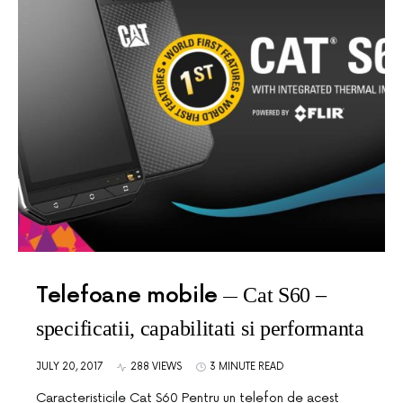
Telefoane mobile
Cat S60 –
specificatii, capabilitati si performanta
JULY 20, 2017
288 VIEWS
3 MINUTE READ
Caracteristicile Cat S60 Pentru un telefon de acest