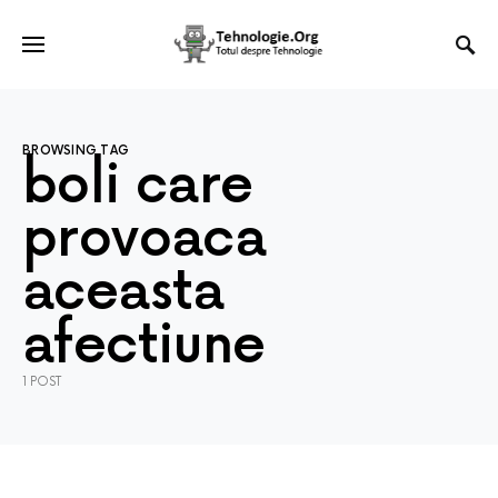
BROWSING TAG
boli care
provoaca
aceasta
afectiune
1 POST