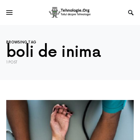
BROWSING TAG
boli de inima
1 POST