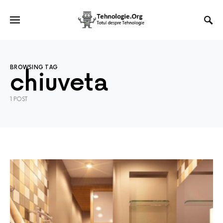
BROWSING TAG
chiuveta
1 POST