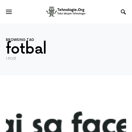
BROWSING TAG
fotbal
1 POST