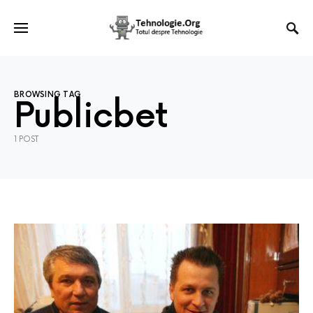
BROWSING TAG
Publicbet
1 POST