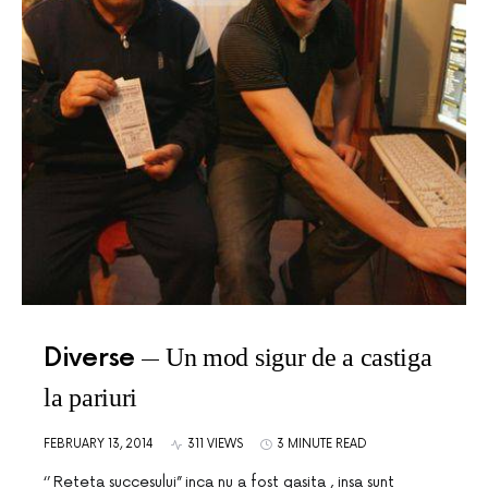
Diverse
Un mod sigur de a castiga
la pariuri
FEBRUARY 13, 2014
311 VIEWS
3 MINUTE READ
‘’ Reteta succesului’’ inca nu a fost gasita , insa sunt