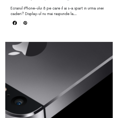
Ecranul iPhone-ului 8 pe care il ai s-a spart in urma unei
caderi? Display-ul nu mai raspunde la…