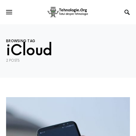
BROWSING TAG
iCloud
2 POSTS