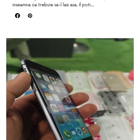
inseamna ca trebuie sa-l lasi asa. Il poti…