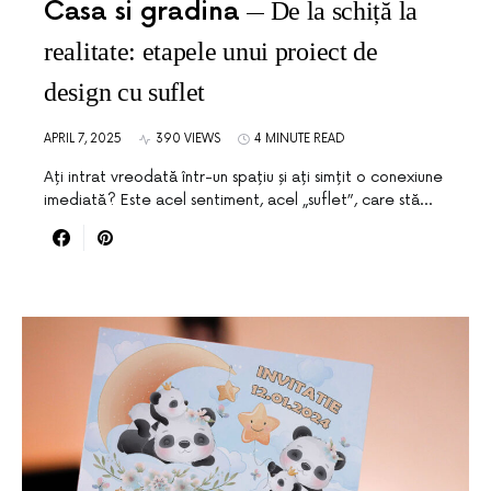
Casa si gradina
De la schiță la
realitate: etapele unui proiect de
design cu suflet
APRIL 7, 2025
390 VIEWS
4 MINUTE READ
Ați intrat vreodată într-un spațiu și ați simțit o conexiune
imediată? Este acel sentiment, acel „suflet”, care stă…