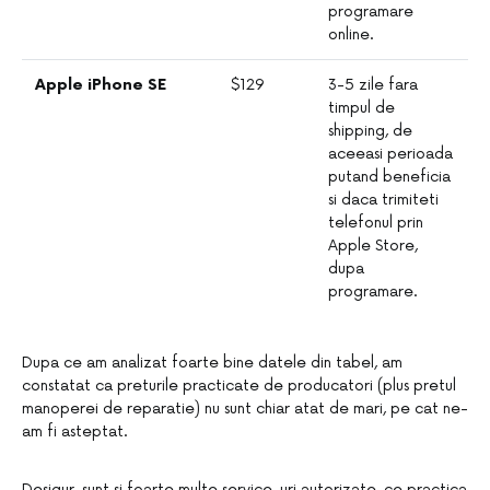
programare
online.
Apple iPhone SE
$129
3-5 zile fara
timpul de
shipping, de
aceeasi perioada
putand beneficia
si daca trimiteti
telefonul prin
Apple Store,
dupa
programare.
Dupa ce am analizat foarte bine datele din tabel, am
constatat ca preturile practicate de producatori (plus pretul
manoperei de reparatie) nu sunt chiar atat de mari, pe cat ne-
am fi asteptat.
Desigur, sunt si foarte multe service-uri autorizate, ce practica