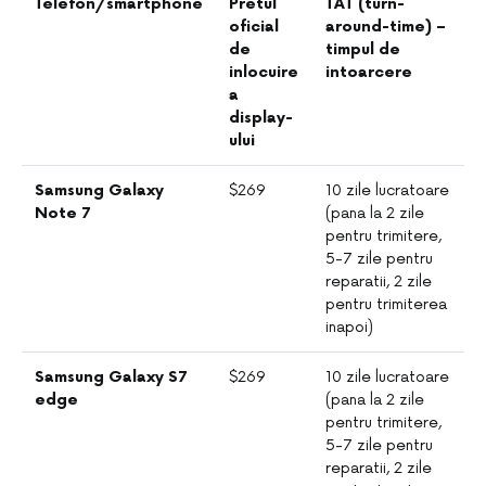
Telefon/smartphone
Pretul
TAT (turn-
oficial
around-time) –
de
timpul de
inlocuire
intoarcere
a
display-
ului
Samsung Galaxy
$269
10 zile lucratoare
Note 7
(pana la 2 zile
pentru trimitere,
5-7 zile pentru
reparatii, 2 zile
pentru trimiterea
inapoi)
Samsung Galaxy S7
$269
10 zile lucratoare
edge
(pana la 2 zile
pentru trimitere,
5-7 zile pentru
reparatii, 2 zile