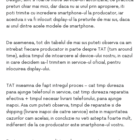
preturi chiar mai mici, dar daca nu ai unul prin apropiere, iti
poti trimite cu incredere smartphone-ul la producator, iar
acestuia ii va fi inlocuit display-ul la preturile de mai sus, daca
ai unul dintre acele modele de smartphone.
De asemenea, tot din tabelul de mai sus puteti observa ca am
intrebat fiecare producator in parte despre TAT (turn around
time), adica timpul de intoarcere al device-ului nostru, in cazul
in care decidem sa-l trimitem in service-ul oficial, pentru
inlocuirea display-ului.
TAT inseamna de fapt intregul proces – cat timp dureaza
pana ajunge telefonul in service, cat timp dureaza reparatia
efectiva + timpul necesar livrarii telefonului, pana ajunge
inapoi. Asa cum puteti observa, timpul de reparatie si de
shipping (livrare inapoi de catre service) este in majoritatea
cazurilor cam acelasi, in concluzie nu veti astepta foarte mult,
indiferent de la ce producator este smartphone-ul vostru.