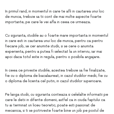
In primul rand, in momentul in care te afli in cautarea unui loc
de munca, trebuie sa tii cont de mai multe aspecte foarte
importante, pe care le vei afla in ceea ce urmeaza.
Cu siguranta, studiile au o foarte mare importanta in momentul
in care esti in cautarea unui loc de munca, pentru ca pentru
fiecare job, se cer anumite studii, si se cere o anumita
experienta, pentru a putea fi selectat la un interviu, iar mai
apoi daca totul este in regula, pentru o posibila angajare.
In ceea ce priveste studiile, acestea trebuie sa fie finalizate,
fie cu o diploma de bacalaureat, in cazul studiilor medii, fie cu
o diploma de licenta cel putin, in cazul studiilor superioare.
Pe langa studii, cu siguranta conteaza si celelalte informatii pe
care le detii in diferite domenii, astfel ca in ciuda faptului ca
tu ai terminat un liceu teoretic, poate esti pasionat de
mecanica, si ti se potriveste foarte bine un job pe postul de