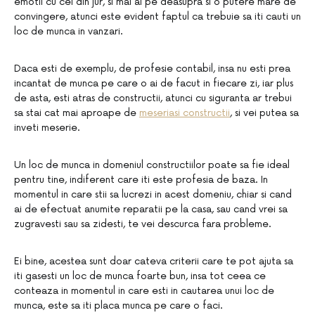
emotii cu cei din jur, si mai ai pe deasupra si o putere mare de
convingere, atunci este evident faptul ca trebuie sa iti cauti un
loc de munca in vanzari.
Daca esti de exemplu, de profesie contabil, insa nu esti prea
incantat de munca pe care o ai de facut in fiecare zi, iar plus
de asta, esti atras de constructii, atunci cu siguranta ar trebui
sa stai cat mai aproape de
meseriasi constructii
, si vei putea sa
inveti meserie.
Un loc de munca in domeniul constructiilor poate sa fie ideal
pentru tine, indiferent care iti este profesia de baza. In
momentul in care stii sa lucrezi in acest domeniu, chiar si cand
ai de efectuat anumite reparatii pe la casa, sau cand vrei sa
zugravesti sau sa zidesti, te vei descurca fara probleme.
Ei bine, acestea sunt doar cateva criterii care te pot ajuta sa
iti gasesti un loc de munca foarte bun, insa tot ceea ce
conteaza in momentul in care esti in cautarea unui loc de
munca, este sa iti placa munca pe care o faci.