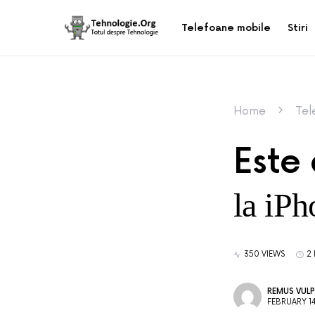
Telefoane mobile
Stiri
Home
Tel
Este 
la iPh
350 VIEWS
2
REMUS VULP
FEBRUARY 14