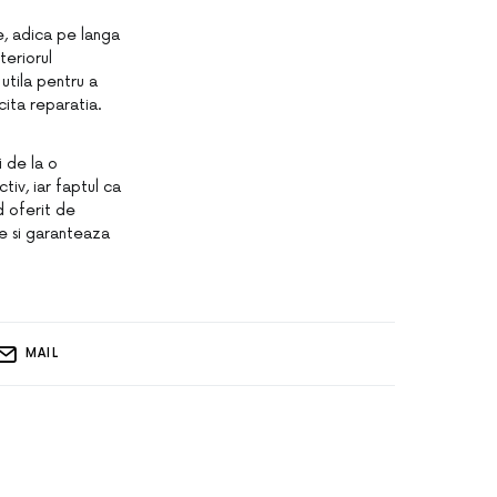
e, adica pe langa
teriorul
 utila pentru a
cita reparatia.
i de la o
tiv, iar faptul ca
d oferit de
ne si garanteaza
MAIL