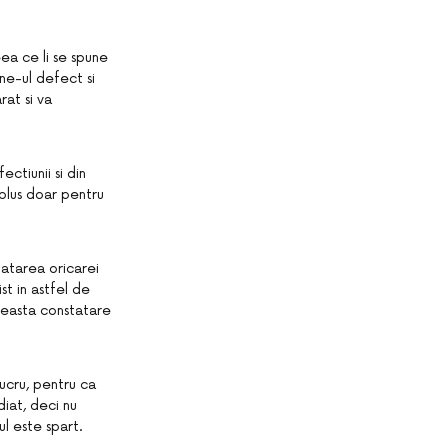
eea ce li se spune
ne-ul defect si
at si va
ctiunii si din
 plus doar pentru
tatarea oricarei
t in astfel de
ceasta constatare
lucru, pentru ca
iat, deci nu
ul este spart.