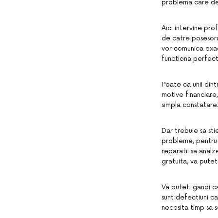
problema care de
Aici intervine pro
de catre posesoru
vor comunica exac
functiona perfect,
Poate ca unii dint
motive financiare,
simpla constatare
Dar trebuie sa st
probleme, pentru 
reparatii sa anal
gratuita, va putet
Va puteti gandi ca
sunt defectiuni c
necesita timp sa s