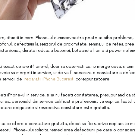
cire, situatii in care iPhone-ul dumneavoastra poate sa aiba probleme, 
fonul, defectiuni la senzorul de proximitate, semnalul de retea prea s
distorsionat, durata redusa a bateriei, butoanele home si power nefun
ti exact ce are iPhone-ul, doar sa observati ca nu merge ceva, si cum 
 nevoie sa mergeti in service, unde va fi necesara o constatare a defect
e servicii de
reparatii iPhone Bucuresti
corespunzatoare.
eti iPhone-ul in service, si sa nu faceti constatarea, presupunand ca st
nea, personalul din service calificat si profesionist va explica faptul
atare obigatorie si respectiva constatare este gratuita.
 sa se ofere o constatare gratuita, decat sa fie suprize neplacute mai
osesorul iPhone-ului solicita remedierea defectiunii pe care o considera