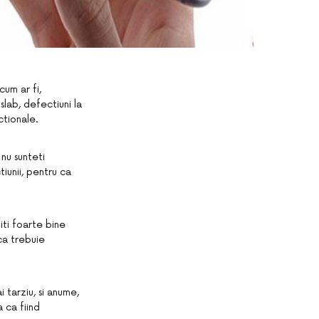
cum ar fi,
lab, defectiuni la
ctionale.
nu sunteti
iunii, pentru ca
iti foarte bine
 ca trebuie
 tarziu, si anume,
 ca fiind