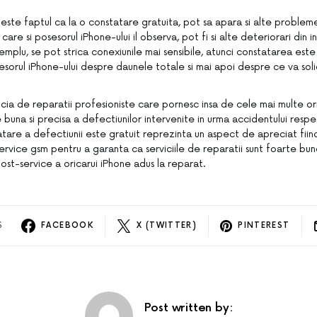
 este faptul ca la o constatare gratuita, pot sa apara si alte problem
 care si posesorul iPhone-ului il observa, pot fi si alte deteriorari din in
emplu, se pot strica conexiunile mai sensibile, atunci constatarea este
sorul iPhone-ului despre daunele totale si mai apoi despre ce va soli
ficia de reparatii profesioniste care pornesc insa de cele mai multe or
buna si precisa a defectiunilor intervenite in urma accidentului respec
atare a defectiunii este gratuit reprezinta un aspect de apreciat fiin
 service gsm pentru a garanta ca serviciile de reparatii sunt foarte bu
ost-service a oricarui iPhone adus la reparat.
S
FACEBOOK
X (TWITTER)
PINTEREST
Post written by: