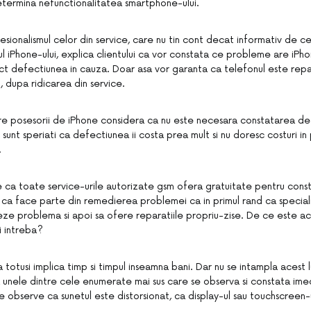
termina nefunctionalitatea smartphone-ului.
fesionalismul celor din service, care nu tin cont decat informativ de c
l iPhone-ului, explica clientului ca vor constata ce probleme are iPho
t defectiunea in cauza. Doar asa vor garanta ca telefonul este repar
 dupa ridicarea din service.
re posesorii de iPhone considera ca nu este necesara constatarea defe
 sunt speriati ca defectiunea ii costa prea mult si nu doresc costuri in
.
ie ca toate service-urile autorizate gsm ofera gratuitate pentru cons
ca face parte din remedierea problemei ca in primul rand ca specialis
zeze problema si apoi sa ofere reparatiile propriu-zise. De ce este a
i intreba?
 totusi implica timp si timpul inseamna bani. Dar nu se intampla acest 
a unele dintre cele enumerate mai sus care se observa si constata imed
e observe ca sunetul este distorsionat, ca display-ul sau touchscreen-