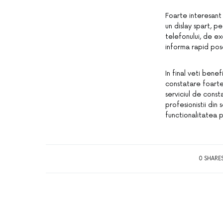
Foarte interesant
un dislay spart, pe
telefonului, de ex
informa rapid pose
In final veti bene
constatare foarte 
serviciul de const
profesionistii din
functionalitatea p
0 SHARE