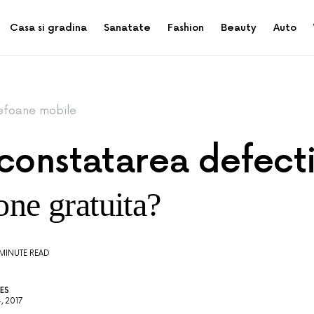
Casa si gradina
Sanatate
Fashion
Beauty
Auto
efoane mobile
constatarea defecti
one gratuita?
 MINUTE READ
ES
, 2017