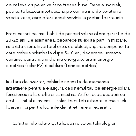
de cateva ori pe an va face treaba buna. Daca ai indoieli,
poti sa te bazezi intotdeauna pe companiile de curatenie
specializate, care ofera acest serviciu la preturi foarte mici.
Producatorii cei mai fiabili de panouri solare ofera garantie de
20-25 ani. De asemenea, deoarece nu exista parti in miscare,
nu exista uzura. Invertorul este, de obicei, singura componenta
care trebuie schimbata dupa 5-10 ani, deoarece lucreaza
continuu pentru a transforma energia solara in energie
electrica (solar PV) si caldura (termoelectrica).
In afara de invertor, cablurile necesita de asemenea
intretinere pentru a e asigura ca sistemul tau de energie solara
functioneaza la o eficienta maxima. Astfel, dupa acoperirea
costului initial al sistemului solar, te puteti astepta la cheltuieli
foarte mici pentru lucrarile de intretinere si reparatii.
Sistemele solare ajuta la dezvoltarea tehnologiei