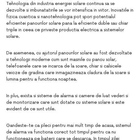
Tehnologia din industria energiei solare continua sa se
dezvolte si imbunatatirile se vor intensifica in viitor. Inovatiile in
fizica cuantica si nanotehnologia pot spori potentialul
eficientei panourilor solare pana la eficiente duble sau chiar
triple in ceea ce priveste productia electrica a sistemelor
solare.
De asemenea, cu ajutorul panourilor solare au fost dezvoltate
si tehnologii moderne cum sunt masinile cu panou solar,
telefoanele care se incarca de la soare, chiar si calsicele
veioze de gradina care inmagazineaza cladura de la soare si
lumina pentru a functiona noaptea.
In plus, exista si sisteme de alarma si camere de luat vederi si
de monitorizare care sunt dotate cu sisteme solare si este
evident de ce sunt utile.
Gandeste-te ca pleci pentru mai mult timp de acasa, sistemul
de alarma va functiona corect tot timpul pentru ca nu
functioneaza pe baterii care se descarca. In timpul zilei