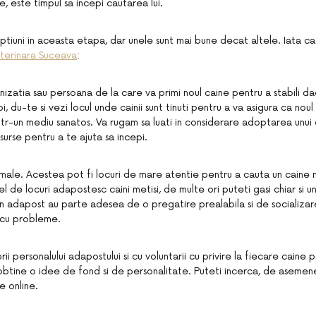
e, este timpul sa incepi cautarea lui.
ptiuni in aceasta etapa, dar unele sunt mai bune decat altele. Iata ca
eterinara Suceava
:
zatia sau persoana de la care va primi noul caine pentru a stabili d
, du-te si vezi locul unde cainii sunt tinuti pentru a va asigura ca nou
tr-un mediu sanatos. Va rugam sa luati in considerare adoptarea unui c
surse pentru a te ajuta sa incepi.
male. Acestea pot fi locuri de mare atentie pentru a cauta un caine 
l de locuri adapostesc caini metisi, de multe ori puteti gasi chiar si u
in adapost au parte adesea de o pregatire prealabila si de socializar
 cu probleme.
i personalului adapostului si cu voluntarii cu privire la fiecare caine pe
btine o idee de fond si de personalitate. Puteti incerca, de aseme
e online.