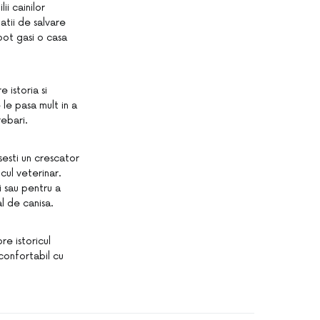
i cainilor
atii de salvare
pot gasi o casa
 istoria si
 le pasa mult in a
rebari.
sesti un crescator
cul veterinar.
i sau pentru a
l de canisa.
re istoricul
i confortabil cu