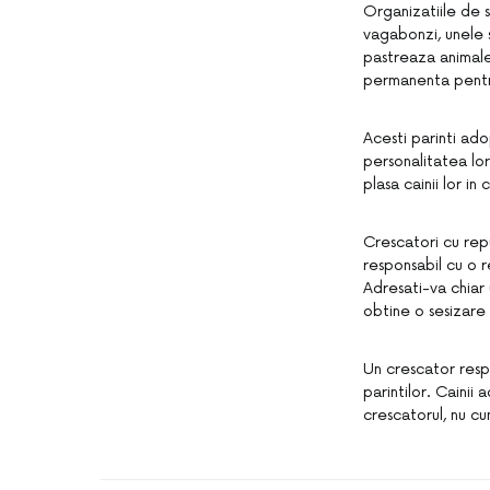
Organizatiile de s
vagabonzi, unele s
pastreaza animale
permanenta pentr
Acesti parinti ado
personalitatea lor
plasa cainii lor in
Crescatori cu rep
responsabil cu o r
Adresati-va chiar 
obtine o sesizare
Un crescator respo
parintilor. Cainii 
crescatorul, nu cu