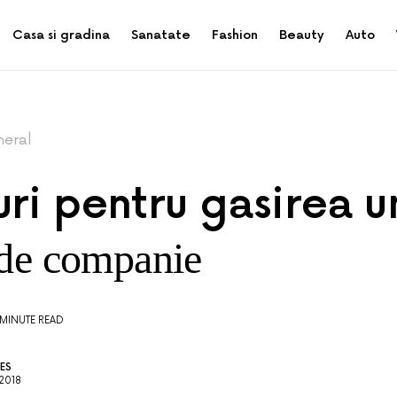
Casa si gradina
Sanatate
Fashion
Beauty
Auto
eral
ri pentru gasirea u
 de companie
 MINUTE READ
ES
2018