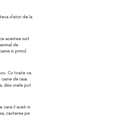
teva sfaturi de la
aca acestea sunt
l animal de
aine in primul
nou. Cu toate ca
n caine de rasa
e, desi unele pot
 care il aveti in
nea, cautarea pe