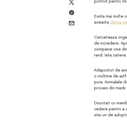
potrivit pentru tin
Exista mai multe o
aceasta
clinica v
Cerceteaza organi
de incredere. Apoi
companie vine din
rand. Iata cateva 
Adaposturi de ani
o multime de astfe
pura. Animalele d
proveni din medii
Discutati cu membri
vedere pentru a o
site-uri de adopti