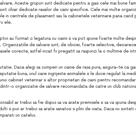
alvare. Aceste grupuri sunt dedicate pentru a gasi cele mai bune famili
unt chiar dedicate raselor de caini specifice. Cele mai multe organiz
le in centrele de plasament sau la cabinetele veterinare pana cand 
u ele.
ptivi au format o legatura cu cainii si va pot spune foarte multe despre
. Organizatiile de salvare sunt, de obicei, foarte selective, deoarece
 casele corecte, astfel incat fii pregatit sa raspunzi la o multime de int
utatie. Daca alegi sa cumperi un caine de rasa pura, asigura-te ca ga
eputatie buna, unul care ingrijeste animalele si le duce regulat la medi
unui cabinet veterinar si altor proprietari de caini pentru recomandar
 dintr-o organizatie de salvare recomandata de catre un club nationa
nsabil ar trebui sa fie dispus sa va arate premisele si sa va spuna desp
adulti si puii ar trebui sa arate sanatosi si plini de viata. Daca nu suntet
mparati un catelus.