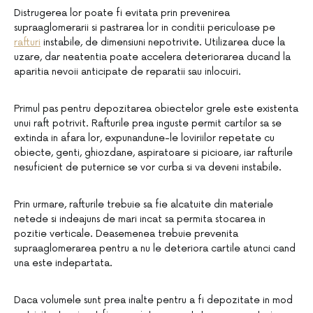
Distrugerea lor poate fi evitata prin prevenirea
supraaglomerarii si pastrarea lor in conditii periculoase pe
rafturi
instabile, de dimensiuni nepotrivite. Utilizarea duce la
uzare, dar neatentia poate accelera deteriorarea ducand la
aparitia nevoii anticipate de reparatii sau inlocuiri.
Primul pas pentru depozitarea obiectelor grele este existenta
unui raft potrivit. Rafturile prea inguste permit cartilor sa se
extinda in afara lor, expunandune-le loviriilor repetate cu
obiecte, genti, ghiozdane, aspiratoare si picioare, iar rafturile
nesuficient de puternice se vor curba si va deveni instabile.
Prin urmare, rafturile trebuie sa fie alcatuite din materiale
netede si indeajuns de mari incat sa permita stocarea in
pozitie verticale. Deasemenea trebuie prevenita
supraaglomerarea pentru a nu le deteriora cartile atunci cand
una este indepartata.
Daca volumele sunt prea inalte pentru a fi depozitate in mod