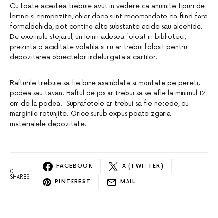
Cu toate acestea trebuie avut in vedere ca anumite tipuri de
lemne si compozite, chiar daca sunt recomandate ca fiind fara
formaldehida, pot contine alte substante acide sau aldehide.
De exemplu stejarul, un lemn adesea folosit in biblioteci,
prezinta o aciditate volatila si nu ar trebui folosit pentru
depozitarea obiectelor indelungata a cartilor.
Rafturile trebuie sa fie bine asamblate si montate pe pereti,
podea sau tavan. Raftul de jos ar trebui sa se afle la minimul 12
cm de la podea. Suprafetele ar trebui sa fie netede, cu
marginile rotunjite. Orice surub expus poate zgaria
materialele depozitate.
FACEBOOK
X (TWITTER)
0
SHARES
PINTEREST
MAIL