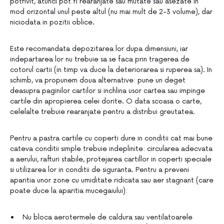
potrivit, atunci pot fi rearanjate sau mutate sau asezate in
mod orizontal unul peste altul (nu mai mult de 2-3 volume), dar
niciodata in pozitii oblice.
Este recomandata depozitarea lor dupa dimensiuni, iar
indepartarea lor nu trebuie sa se faca prin tragerea de
cotorul cartii (in timp va duce la deteriorarea si ruperea sa). In
schimb, va propunem doua alternative: pune un deget
deasupra paginilor cartilor si inchlina usor cartea sau impinge
cartile din apropierea celei dorite. O data scoasa o carte,
celelalte trebuie rearanjate pentru a distribui greutatea.
Pentru a pastra cartile cu coperti dure in conditii cat mai bune
cateva conditii simple trebuie indeplinite: circularea adecvata
a aerului, rafturi stabile, protejarea cartillor in coperti speciale
si utilizarea lor in conditii de siguranta. Pentru a preveni
aparitia unor zone cu umiditate ridicata sau aer stagnant (care
poate duce la aparitia mucegaiului):
• Nu bloca aerotermele de caldura sau ventilatoarele