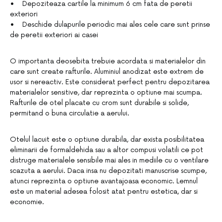
• Depoziteaza cartile la minimum 6 cm fata de peretii
exteriori
• Deschide dulapurile periodic mai ales cele care sunt prinse
de peretii exteriori ai casei
O importanta deosebita trebuie acordata si materialelor din
care sunt create rafturile. Aluminiul anodizat este extrem de
usor si nereactiv. Este considerat perfect pentru depozitarea
materialelor sensitive, dar reprezinta o optiune mai scumpa.
Rafturile de otel placate cu crom sunt durabile si solide,
permitand o buna circulatie a aerului.
Otelul lacuit este o optiune durabila, dar exista posibilitatea
eliminarii de formaldehida sau a altor compusi volatili ce pot
distruge materialele sensibile mai ales in mediile cu o ventilare
scazuta a aerului. Daca insa nu depozitati manuscrise scumpe,
atunci reprezinta o optiune avantajoasa economic. Lemnul
este un material adesea folosit atat pentru estetica, dar si
economie.