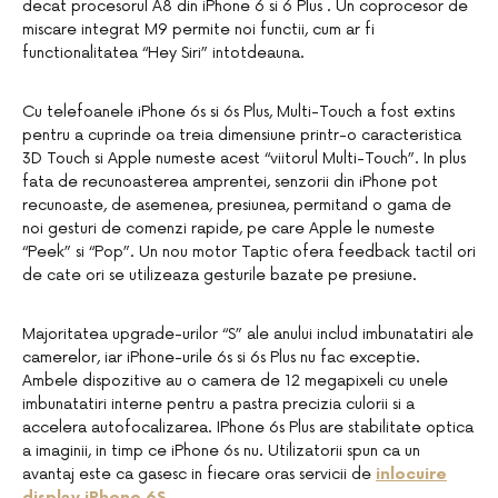
decat procesorul A8 din iPhone 6 si 6 Plus . Un coprocesor de
miscare integrat M9 permite noi functii, cum ar fi
functionalitatea “Hey Siri” intotdeauna.
Cu telefoanele iPhone 6s si 6s Plus, Multi-Touch a fost extins
pentru a cuprinde oa treia dimensiune printr-o caracteristica
3D Touch si Apple numeste acest “viitorul Multi-Touch”. In plus
fata de recunoasterea amprentei, senzorii din iPhone pot
recunoaste, de asemenea, presiunea, permitand o gama de
noi gesturi de comenzi rapide, pe care Apple le numeste
“Peek” si “Pop”. Un nou motor Taptic ofera feedback tactil ori
de cate ori se utilizeaza gesturile bazate pe presiune.
Majoritatea upgrade-urilor “S” ale anului includ imbunatatiri ale
camerelor, iar iPhone-urile 6s si 6s Plus nu fac exceptie.
Ambele dispozitive au o camera de 12 megapixeli cu unele
imbunatatiri interne pentru a pastra precizia culorii si a
accelera autofocalizarea. IPhone 6s Plus are stabilitate optica
a imaginii, in timp ce iPhone 6s nu. Utilizatorii spun ca un
avantaj este ca gasesc in fiecare oras servicii de
inlocuire
display iPhone 6S
.