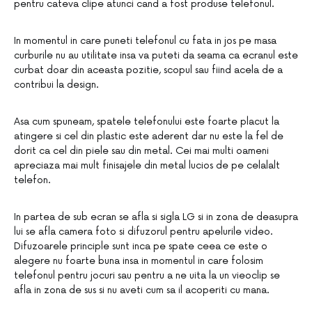
pentru cateva clipe atunci cand a fost produse telefonul.
In momentul in care puneti telefonul cu fata in jos pe masa
curburile nu au utilitate insa va puteti da seama ca ecranul este
curbat doar din aceasta pozitie, scopul sau fiind acela de a
contribui la design.
Asa cum spuneam, spatele telefonului este foarte placut la
atingere si cel din plastic este aderent dar nu este la fel de
dorit ca cel din piele sau din metal. Cei mai multi oameni
apreciaza mai mult finisajele din metal lucios de pe celalalt
telefon.
In partea de sub ecran se afla si sigla LG si in zona de deasupra
lui se afla camera foto si difuzorul pentru apelurile video.
Difuzoarele principle sunt inca pe spate ceea ce este o
alegere nu foarte buna insa in momentul in care folosim
telefonul pentru jocuri sau pentru a ne uita la un vieoclip se
afla in zona de sus si nu aveti cum sa il acoperiti cu mana.