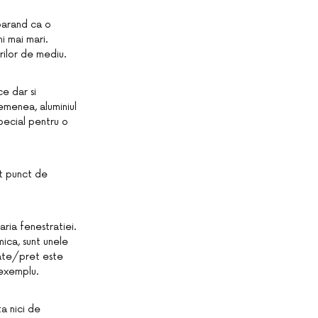
aparand ca o
i mai mari.
rilor de mediu.
ce dar si
emenea, aluminiul
special pentru o
st punct de
aria fenestratiei.
mica, sunt unele
tate/pret este
 exemplu.
a nici de