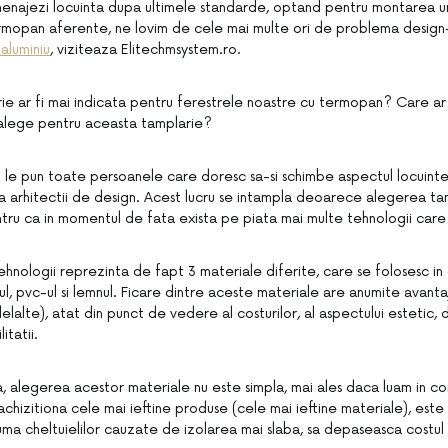
menajezi locuinta dupa ultimele standarde, optand pentru montarea u
ermopan aferente, ne lovim de cele mai multe ori de problema design-
 aluminiu
, viziteaza Elitechmsystem.ro.
ie ar fi mai indicata pentru ferestrele noastre cu termopan? Care ar f
 alege pentru aceasta tamplarie?
i le pun toate persoanele care doresc sa-si schimbe aspectul locuintei,
la arhitectii de design. Acest lucru se intampla deoarece alegerea ta
tru ca in momentul de fata exista pe piata mai multe tehnologii care 
ehnologii reprezinta de fapt 3 materiale diferite, care se folosesc in
iul, pvc-ul si lemnul. Ficare dintre aceste materiale are anumite avant
elalte), atat din punct de vedere al costurilor, al aspectului estetic, da
litatii.
, alegerea acestor materiale nu este simpla, mai ales daca luam in co
chizitiona cele mai ieftine produse (cele mai ieftine materiale), este
ma cheltuielilor cauzate de izolarea mai slaba, sa depaseasca costul inv