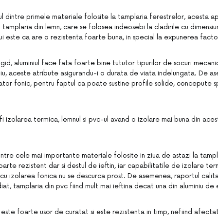
nul dintre primele materiale folosite la tamplaria ferestrelor, acesta 
 tamplaria din lemn, care se folosea indeosebi la cladirile cu dimensiun
lui este ca are o rezistenta foarte buna, in special la expunerea facto
igid, aluminiul face fata foarte bine tututor tipurilor de socuri mecani
iu, aceste atribute asigurandu-i o durata de viata indelungata. De as
lator fonic, pentru faptul ca poate sustine profile solide, concepute 
i izolarea termica, lemnul si pvc-ul avand o izolare mai buna din ace
intre cele mai importante materiale folosite in ziua de astazi la tampl
oarte rezistent dar si destul de ieftin, iar capabilitatile de izolare ter
 cu izolarea fonica nu se descurca prost. De asemenea, raportul cali
iat, tamplaria din pvc fiind mult mai ieftina decat una din aluminiu de
este foarte usor de curatat si este rezistenta in timp, nefiind afectat