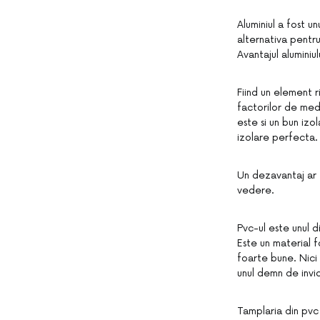
Aluminiul a fost u
alternativa pentru
Avantajul aluminiu
Fiind un element r
factorilor de med
este si un bun izo
izolare perfecta.
Un dezavantaj ar f
vedere.
Pvc-ul este unul d
Este un material f
foarte bune. Nici
unul demn de invid
Tamplaria din pvc 