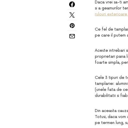
Daca vrei sa-ti a
si a geamurilor t
rulouri exterioare
Ce fel de tamplar
pe care il putem
Aceste intrebari s
proprietari pana 
foarte simpla, pen
Cele 3 tipuri de t
tamplariei: alumin
(unele fata de cel
durabilitatii si fiabi
Din aceasta cauza
Totusi, daca vom a
pe termen lung, su