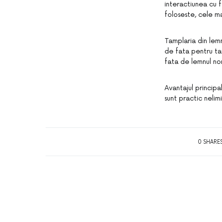
interactiunea cu f
foloseste, cele ma
Tamplaria din lem
de fata pentru ta
fata de lemnul nor
Avantajul principal
sunt practic nelim
0 SHARE