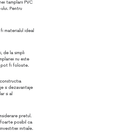
nei tamplarii PVC
ului. Pentru
i materialul ideal
 de la simpli
mplariei nu este
pot fi folosite.
 constructia
aje si dezavantaje
r si al
nsiderare pretul.
 foarte posibil ca
estitiei initiale.