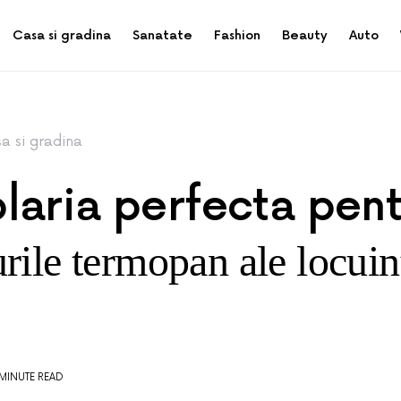
Casa si gradina
Sanatate
Fashion
Beauty
Auto
a si gradina
laria perfecta pent
ile termopan ale locuin
 MINUTE READ