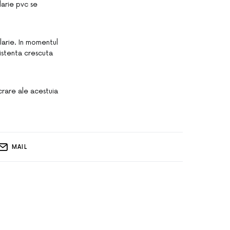
larie pvc se
larie. In momentul
istenta crescuta
ucrare ale acestuia
MAIL