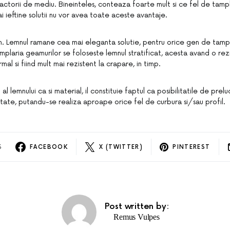
actorii de mediu. Bineinteles, conteaza foarte mult si ce fel de tamp
i ieftine solutii nu vor avea toate aceste avantaje.
n. Lemnul ramane cea mai eleganta solutie, pentru orice gen de tamp
mplaria geamurilor se foloseste lemnul stratificat, acesta avand o rez
mal si fiind mult mai rezistent la crapare, in timp.
 al lemnului ca si material, il constituie faptul ca posibilitatile de prel
itate, putandu-se realiza aproape orice fel de curbura si/sau profil.
S
FACEBOOK
X (TWITTER)
PINTEREST
Post written by:
Remus Vulpes