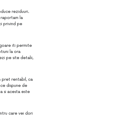
oduce reziduuri.
e raportam la
ci privind pe
vigoare iti permite
tiuni la ora
zi pe site detalii,
 pret rentabil, ca
, ce dispune de
a si acesta este
ntru care vei dori