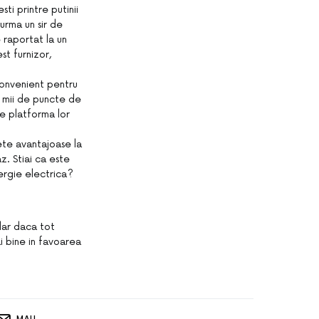
i printre putinii
urma un sir de
 raportat la un
st furnizor,
nconvenient pentru
e mii de puncte de
pe platforma lor
hete avantajoase la
z. Stiai ca este
ergie electrica?
adar daca tot
i bine in favoarea