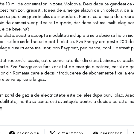
te 10 mii de consumatori in zona Moldova. Deci daca te gandeai ca est
cest furnizor, gresesti. Ideea de a merge alaturi de un colectiv, de a 
e se pare un gram in plus de incredere. Pentru ca o marja de eroare
ic de oameni s-ar putea sa te sperie, dar daca tot mai multi aleg ace
 e de bine, nu?
e plata, acestia accepta modalitati multiple si nu trebuie sa fie un i
rea unui loc unde facturile pot fi platite. Eva Energy are peste 200 d
alege cum iti este mai usor, prin Paypoint, prin banca, contul detinut 
at sectorului casnic, cat si consumatorilor din clasa business, cu pac
parte. Eva Energy este furnizor atat de energie electrica, cat si de ga
izor din Romania care a decis introducerea de abonamente fixe la en
cru se va aplica si la gaz.
rnizorul de gaz si de electricitate este cel ales dupa bunul plac. As
sibilitate, merita sa cantaresti avantajele pentru a decide ce este ma
g.