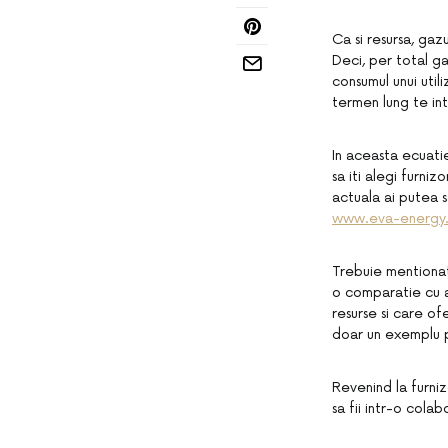
Ca si resursa, gaz
Deci, per total g
consumul unui util
termen lung te int
In aceasta ecuatie 
sa iti alegi furniz
actuala ai putea s
www.eva-energy.
Trebuie mentionat 
o comparatie cu a
resurse si care of
doar un exemplu p
Revenind la furniz
sa fii intr-o cola