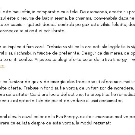
ul este mai ieftin, in comparatie cu altele. De asemenea, acesta nu pr
azul este o resursa de luat in seama, ba chiar mai convenabila daca n
izator casnic – gatesti des sau centrala pe gaz este zilnic folosita, de
ereseaza sa ai costuri echilibrate.
se implica si furnizorul. Trebuie sa stii ca la ora actuala legislatia in 
orul si sa il schimbi, in functie de preferinte. Desigur ca din marea de op
a te simti confuz. Ai putea sa alegi oferta celor de la Eva Energy – ve
ro
.
ca furnizor de gaz si de energie ales trebuie sa iti ofere nu numai un
lte oferte. Trebuie in fond sa fie vorba de un furnizor de incredere
era seriozitate. Cand are loc o defectiune, te astepti sa fie remediat
entru asteptarile tale din punct de vedere al unui consumator.
orul ales, in cazul celor de la Eva Energy, exista numeroase motive pe
borare cu ei. Iata despre ce este vorba, la modul rezumat: