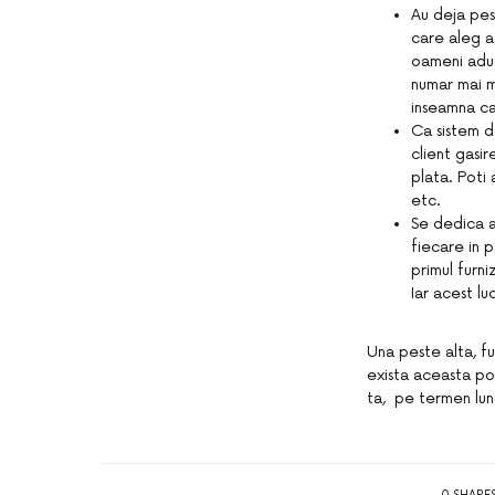
Au deja pes
care aleg a
oameni aduc
numar mai m
inseamna ca
Ca sistem d
client gasi
plata. Poti 
etc.
Se dedica at
fiecare in 
primul furn
Iar acest lu
Una peste alta, fu
exista aceasta po
ta, pe termen lun